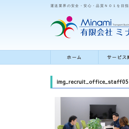
運送業界の安全・安心・品質ＮＯ１を目
ホーム
サービス
img_recruit_office_staff05