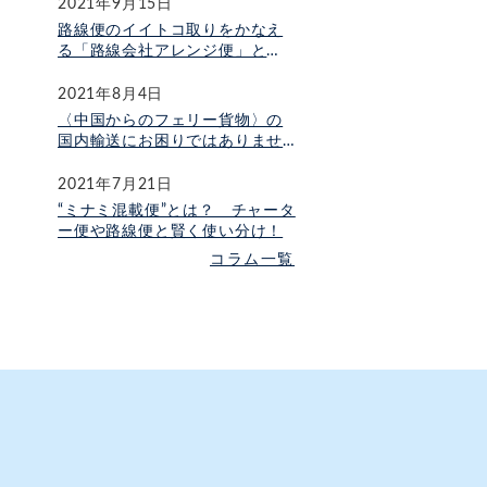
2021年9月15日
路線便のイイトコ取りをかなえ
る「路線会社アレンジ便」と
は？
2021年8月4日
〈中国からのフェリー貨物〉の
国内輸送にお困りではありませ
んか？
2021年7月21日
“ミナミ混載便”とは？ チャータ
ー便や路線便と賢く使い分け！
コラム一覧